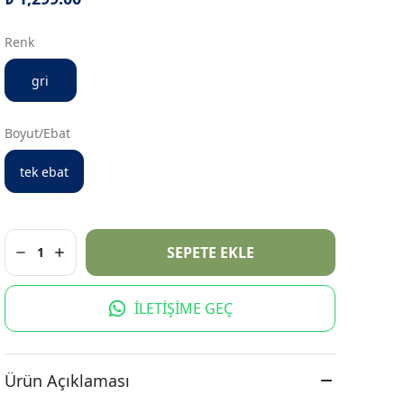
Renk
gri
Boyut/Ebat
tek ebat
SEPETE EKLE
1
İLETİŞİME GEÇ
Ürün Açıklaması