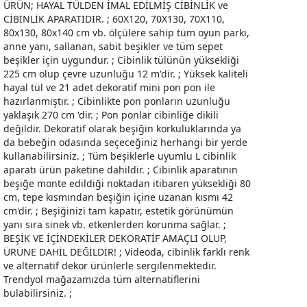
ÜRÜN; HAYAL TÜLDEN İMAL EDİLMİŞ CİBİNLİK ve
CİBİNLİK APARATIDIR. ; 60X120, 70X130, 70X110,
80x130, 80x140 cm vb. ölçülere sahip tüm oyun parkı,
anne yanı, sallanan, sabit beşikler ve tüm sepet
beşikler için uygundur. ; Cibinlik tülünün yüksekliği
225 cm olup çevre uzunluğu 12 m'dir. ; Yüksek kaliteli
hayal tül ve 21 adet dekoratif mini pon pon ile
hazırlanmıştır. ; Cibinlikte pon ponların uzunluğu
yaklaşık 270 cm 'dir. ; Pon ponlar cibinliğe dikili
değildir. Dekoratif olarak beşiğin korkuluklarında ya
da bebeğin odasında seçeceğiniz herhangi bir yerde
kullanabilirsiniz. ; Tüm beşiklerle uyumlu L cibinlik
aparatı ürün paketine dahildir. ; Cibinlik aparatının
beşiğe monte edildiği noktadan itibaren yüksekliği 80
cm, tepe kısmından beşiğin içine uzanan kısmı 42
cm'dir. ; Beşiğinizi tam kapatır, estetik görünümün
yanı sıra sinek vb. etkenlerden korunma sağlar. ;
BEŞİK VE İÇİNDEKİLER DEKORATİF AMAÇLI OLUP,
ÜRÜNE DAHİL DEĞİLDİR! ; Videoda, cibinlik farklı renk
ve alternatif dekor ürünlerle sergilenmektedir.
Trendyol mağazamızda tüm alternatiflerini
bulabilirsiniz. ;