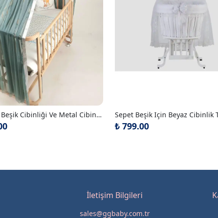
Yeşil Şifon Beşik Cibinliği Ve Metal Cibinlik Askısı
00
₺ 799.00
İletişim Bilgileri
K
sales@ggbaby.com.tr