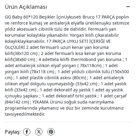
Ürün Açıklaması
GG Baby 60*120 Beşikler İçinUykuseti Bruco 17 PARÇA poplin
ve renforce kumaş ve antialerjik elyafla üretilenuyku setimize
yıldız aksesuarlı cibinlik tülü de dahildir. Fermuarlı yan
korumalar kolaylıkla yıkanabilir. Yorgan kılıfı çıkaralabilir
kolaylıklayıkanabilir. 17 PARÇA UYKU SETİ İÇERİĞİ VE
ÖLÇÜLERİ 2 adet fermuarlı uzun kenar yan koruma
kılıfı(38x120 cm) ; 2 adet fermuarlı kısa kenar yan koruma
kılıfı(38x60 cm) ; 4 adettela kılıflı thermobond yan koruma ; 1
adet antialerjik silikon elyaf yorgan ( 78x118cm) ; 1 adet
yorgan kılıfı (78x118 cm) ; 1 adet yıldızlı cibinlik tülü (150x500
cm) ; 1 adet plastik cibinlik askısı (80cm) ; 1 adet antialerjik
silikon elyaf dolgulu uyumayastığı (33x42 cm) ; 1 adet yastık
kılıfı (33x42 cm) ; 1 adet dekoratif ay yastık 1 adet ay yastık
içinuyku şapkası ; 1 adet dekoratif tırtıl yastık ; 1 adet çarşaf
(84x142 cm) ; YIKAMA Ürünü soğuk suda narinyıkama
programlarında yıkamanız ve düz bir zeminde kurutmanız
tavsiyeedilmektedir.
Paylaş
: