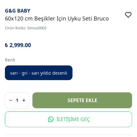
G&G BABY
60x120 cm Beşikler Için Uyku Seti Bruco
Ürün Kodu
:
bmus0002
₺ 2,999.00
Renk
sarı - gri - sarı yıldız desenli
SEPETE EKLE
1
İLETİŞİME GEÇ