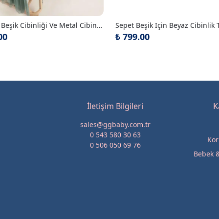
Yeşil Şifon Beşik Cibinliği Ve Metal Cibinlik Askısı
00
₺ 799.00
İletişim Bilgileri
K
sales@ggbaby.com.tr
0 543 580 30 63
Kor
0 506 050 69 76
Bebek &