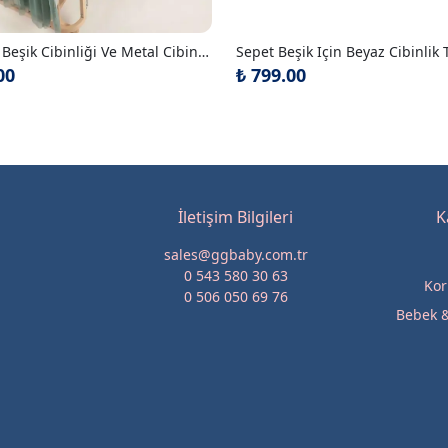
Yeşil Şifon Beşik Cibinliği Ve Metal Cibinlik Askısı
00
₺ 799.00
İletişim Bilgileri
K
sales@ggbaby.com.tr
0 543 580 30 63
Kor
0 506 050 69 76
Bebek &