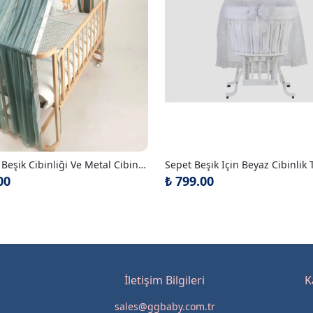
Yeşil Şifon Beşik Cibinliği Ve Metal Cibinlik Askısı
00
₺ 799.00
İletişim Bilgileri
K
sales@ggbaby.com.tr