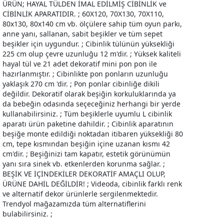
ÜRÜN; HAYAL TÜLDEN İMAL EDİLMİŞ CİBİNLİK ve
CİBİNLİK APARATIDIR. ; 60X120, 70X130, 70X110,
80x130, 80x140 cm vb. ölçülere sahip tüm oyun parkı,
anne yanı, sallanan, sabit beşikler ve tüm sepet
beşikler için uygundur. ; Cibinlik tülünün yüksekliği
225 cm olup çevre uzunluğu 12 m'dir. ; Yüksek kaliteli
hayal tül ve 21 adet dekoratif mini pon pon ile
hazırlanmıştır. ; Cibinlikte pon ponların uzunluğu
yaklaşık 270 cm 'dir. ; Pon ponlar cibinliğe dikili
değildir. Dekoratif olarak beşiğin korkuluklarında ya
da bebeğin odasında seçeceğiniz herhangi bir yerde
kullanabilirsiniz. ; Tüm beşiklerle uyumlu L cibinlik
aparatı ürün paketine dahildir. ; Cibinlik aparatının
beşiğe monte edildiği noktadan itibaren yüksekliği 80
cm, tepe kısmından beşiğin içine uzanan kısmı 42
cm'dir. ; Beşiğinizi tam kapatır, estetik görünümün
yanı sıra sinek vb. etkenlerden korunma sağlar. ;
BEŞİK VE İÇİNDEKİLER DEKORATİF AMAÇLI OLUP,
ÜRÜNE DAHİL DEĞİLDİR! ; Videoda, cibinlik farklı renk
ve alternatif dekor ürünlerle sergilenmektedir.
Trendyol mağazamızda tüm alternatiflerini
bulabilirsiniz. ;